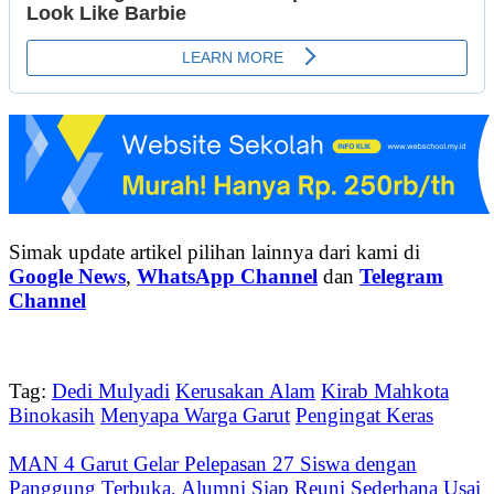
Simak update artikel pilihan lainnya dari kami di
Google News
,
WhatsApp Channel
dan
Telegram
Channel
Tag:
Dedi Mulyadi
Kerusakan Alam
Kirab Mahkota
Binokasih
Menyapa Warga Garut
Pengingat Keras
MAN 4 Garut Gelar Pelepasan 27 Siswa dengan
Panggung Terbuka, Alumni Siap Reuni Sederhana Usai