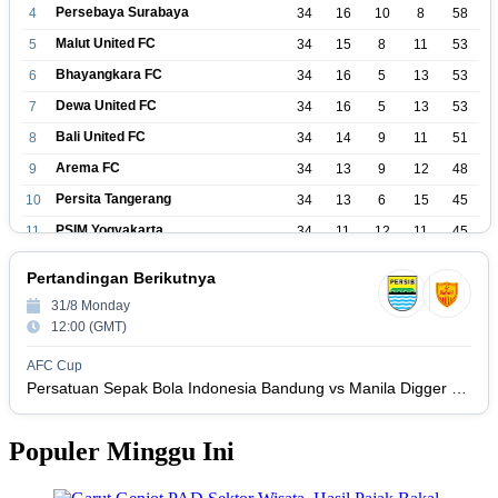
Persebaya Surabaya
4
34
16
10
8
58
Malut United FC
5
34
15
8
11
53
Bhayangkara FC
6
34
16
5
13
53
Dewa United FC
7
34
16
5
13
53
Bali United FC
8
34
14
9
11
51
Arema FC
9
34
13
9
12
48
Persita Tangerang
10
34
13
6
15
45
PSIM Yogyakarta
11
34
11
12
11
45
Persik Kediri
12
34
11
6
17
39
Pertandingan Berikutnya
Persijap Jepara
13
34
9
9
16
36
31/8 Monday
Madura United FC
14
34
9
8
17
35
12:00 (GMT)
PSM Makassar
15
34
8
10
16
34
AFC Cup
Persis Solo
16
34
8
10
16
Persatuan Sepak Bola Indonesia Bandung vs Manila Digger FC
34
Semen Padang FC
17
34
5
5
24
20
Populer Minggu Ini
PSBS Biak
18
34
4
6
24
18