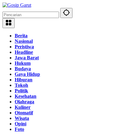
Langsung
ke
konten
Berita
Nasional
Peristiwa
Headline
Jawa Barat
Hukum
Budaya
Gaya Hidup
Hiburan
Tokoh
Politik
Kesehatan
Olahraga
Kuliner
Otomatif
Wisata
Opini
Foto