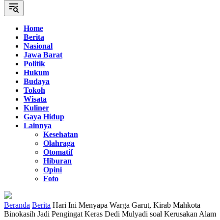
Home
Berita
Nasional
Jawa Barat
Politik
Hukum
Budaya
Tokoh
Wisata
Kuliner
Gaya Hidup
Lainnya
Kesehatan
Olahraga
Otomatif
Hiburan
Opini
Foto
Beranda
Berita
Hari Ini Menyapa Warga Garut, Kirab Mahkota
Binokasih Jadi Pengingat Keras Dedi Mulyadi soal Kerusakan Alam