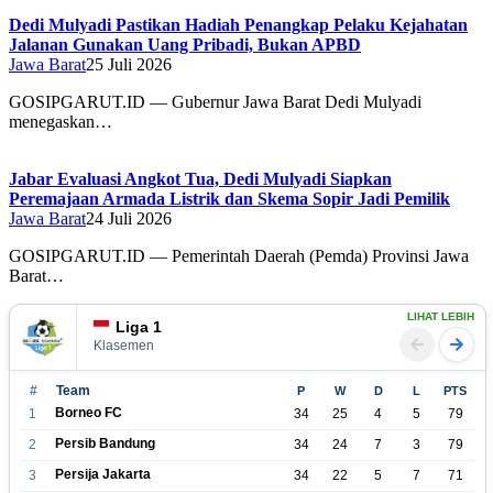
Dedi Mulyadi Pastikan Hadiah Penangkap Pelaku Kejahatan
Jalanan Gunakan Uang Pribadi, Bukan APBD
Jawa Barat
25 Juli 2026
GOSIPGARUT.ID — Gubernur Jawa Barat Dedi Mulyadi
menegaskan…
Jabar Evaluasi Angkot Tua, Dedi Mulyadi Siapkan
Peremajaan Armada Listrik dan Skema Sopir Jadi Pemilik
Jawa Barat
24 Juli 2026
GOSIPGARUT.ID — Pemerintah Daerah (Pemda) Provinsi Jawa
Barat…
LIHAT LEBIH
Liga 1
Klasemen
#
Team
P
W
D
L
PTS
Borneo FC
1
34
25
4
5
79
Persib Bandung
2
34
24
7
3
79
Persija Jakarta
3
34
22
5
7
71