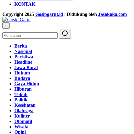
KONTAK
Copyright 2025
Gosipgarut.id
| Didukung oleh
Jasakaka.com
×
Berita
Nasional
Peristiwa
Headline
Jawa Barat
Hukum
Budaya
Gaya Hidup
Hiburan
Tokoh
Politik
Kesehatan
Olahraga
Kuliner
Otomatif
Wisata
Opini