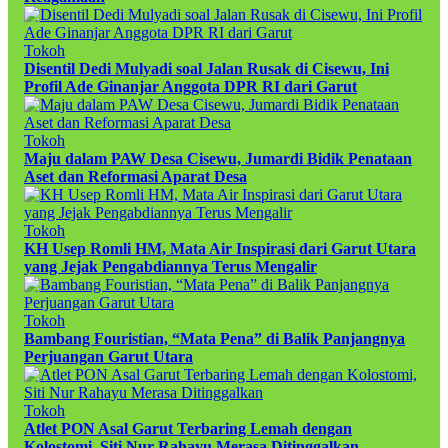
Tokoh
Disentil Dedi Mulyadi soal Jalan Rusak di Cisewu, Ini
Profil Ade Ginanjar Anggota DPR RI dari Garut
Tokoh
Maju dalam PAW Desa Cisewu, Jumardi Bidik Penataan
Aset dan Reformasi Aparat Desa
Tokoh
KH Usep Romli HM, Mata Air Inspirasi dari Garut Utara
yang Jejak Pengabdiannya Terus Mengalir
Tokoh
Bambang Fouristian, “Mata Pena” di Balik Panjangnya
Perjuangan Garut Utara
Tokoh
Atlet PON Asal Garut Terbaring Lemah dengan
Kolostomi, Siti Nur Rahayu Merasa Ditinggalkan