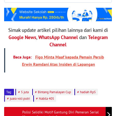
Simak update artikel pilihan lainnya dari kami di
Google News
,
WhatsApp Channel
dan
Telegram
Channel
Baca Juga:
Figo Minta Maaf kepada Pemain Persib
Erwin Ramdani Atas Insiden di Lapangan
Tag:
5 juta
Bintang Pamalayan Cup
hadiah Rp5
juara voli putri
Nabila 405
Polisi Selidiki Motif Gantung Diri Pemeran Serial