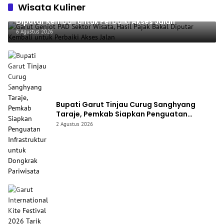
Wisata Kuliner
Garut Genjot PAD Sektor Wisata, Hasil Pajak Bakal
Diputar Kembali untuk Perbaiki Akses Jalan
6 Agustus 2026
Bupati Garut Tinjau Curug Sanghyang
Taraje, Pemkab Siapkan Penguatan
Infrastruktur untuk Dongkrak Pariwisata
2 Agustus 2026