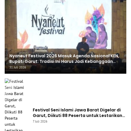
Nyaneut Festival 2026 Masuk Agenda Nasional KEN,
Bupati Garut: Tradisi Ini Harus Jadi Kebanggaan
Daerah
31 Juli 2026
Festival Seni Islami Jawa Barat Digelar di
Garut, Diikuti 88 Peserta untuk Lestarikan
Seni Qasidah dan Vokal Religi
7 Juli 2026