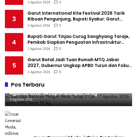
per Hari untuk Jadi Listrik
1 Agustus 2026
0
Garut International Kite Festival 2026 Tarik
3
Ribuan Pengunjung, Bupati Syakur: Garut
Makin Dikenal Dunia
2 Agustus 2026
0
Bupati Garut Tinjau Curug Sanghyang Taraje,
4
Pemkab Siapkan Penguatan Infrastruktur
untuk Dongkrak Pariwisata
2 Agustus 2026
0
Garut Batal Jadi Tuan Rumah MTQ Jabar
5
2027, Gubernur Ungkap APBD Turun dan Fokus
Dialihkan ke Infrastruktur
2 Agustus 2026
0
Pos Terbaru
Siap-siap, Bantuan Pangan Beras Tahap II Cair 17
Agustus 2026: Setiap KPM Dapat 30 Kg
8 Agustus 2026