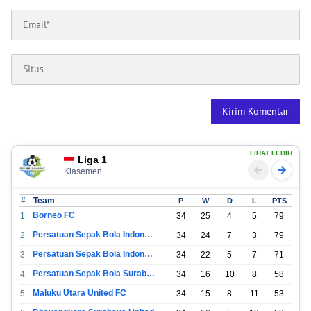
LIHAT LEBIH
Liga 1
Klasemen
#
Team
P
W
D
L
PTS
Borneo FC
1
34
25
4
5
79
Persatuan Sepak Bola Indonesia Bandung
2
34
24
7
3
79
Persatuan Sepak Bola Indonesia Jakarta
3
34
22
5
7
71
Persatuan Sepak Bola Surabaya
4
34
16
10
8
58
Maluku Utara United FC
5
34
15
8
11
53