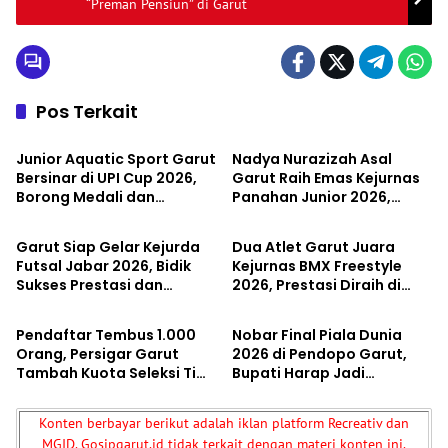
“Preman Pensiun” di Garut
Pos Terkait
Olahraga
Olahraga
Junior Aquatic Sport Garut
Nadya Nurazizah Asal
Bersinar di UPI Cup 2026,
Garut Raih Emas Kejurnas
Borong Medali dan
Panahan Junior 2026,
Olahraga
Olahraga
Pecahkan Rekor Waktu
Harumkan Nama Jawa
Pribadi
Barat
Garut Siap Gelar Kejurda
Dua Atlet Garut Juara
Futsal Jabar 2026, Bidik
Kejurnas BMX Freestyle
Sukses Prestasi dan
2026, Prestasi Diraih di
Olahraga
Olahraga
Dongkrak Sport Tourism
Tengah Keterbatasan
Fasilitas
Pendaftar Tembus 1.000
Nobar Final Piala Dunia
Orang, Persigar Garut
2026 di Pendopo Garut,
Tambah Kuota Seleksi Tim
Bupati Harap Jadi
U-15 dan U-17 untuk Piala
Momentum Perkuat
Soeratin Jabar 2026
Kerukunan dan Sport
Konten berbayar berikut adalah iklan platform Recreativ dan
Tourism
MGID. Gosipgarut.id tidak terkait dengan materi konten ini.