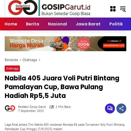
Langsung
ke
konten
Home
Berita
Nasional
Jawa Barat
Politik
Beranda
Olahraga
Olahraga
Nabila 405 Juara Voli Putri Bintang
Pamalayan Cup, Bawa Pulang
Hadiah Rp5,5 Juta
Redaksi Gosip Garut
2 Min Baca
7 September 2025
Laga final antara Tim Nabila 405 melawan Remaja 88 pada Turnamen Voly Putri Bintang
Pamalayan Cup, Minggu (7/9/2025) malam.