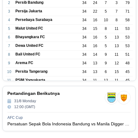
Persib Bandung
2
34
24
7
3
79
Persija Jakarta
3
34
22
5
7
71
Persebaya Surabaya
4
34
16
10
8
58
Malut United FC
5
34
15
8
11
53
Bhayangkara FC
6
34
16
5
13
53
Dewa United FC
7
34
16
5
13
53
Bali United FC
8
34
14
9
11
51
Arema FC
9
34
13
9
12
48
Persita Tangerang
10
34
13
6
15
45
PSIM Yogyakarta
11
34
11
12
11
45
Persik Kediri
12
34
11
6
17
39
Pertandingan Berikutnya
Persijap Jepara
13
34
9
9
16
36
31/8 Monday
Madura United FC
14
34
9
8
17
35
12:00 (GMT)
PSM Makassar
15
34
8
10
16
34
AFC Cup
Persis Solo
16
34
8
10
16
Persatuan Sepak Bola Indonesia Bandung vs Manila Digger FC
34
Semen Padang FC
17
34
5
5
24
20