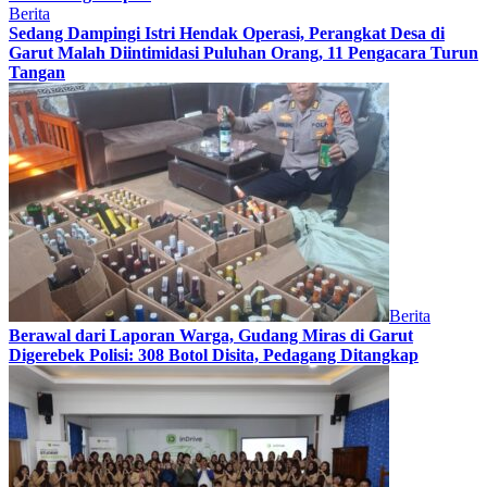
Berita
Sedang Dampingi Istri Hendak Operasi, Perangkat Desa di
Garut Malah Diintimidasi Puluhan Orang, 11 Pengacara Turun
Tangan
Berita
Berawal dari Laporan Warga, Gudang Miras di Garut
Digerebek Polisi: 308 Botol Disita, Pedagang Ditangkap