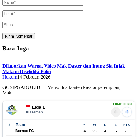
Baca Juga
Dilaporkan Warga, Video Mak Daster dan Inung Sia Injak
Makam Diselidiki Polisi
Hukum
14 Februari 2026
GOSIPGARUT.ID — Video dua konten kreator perempuan,
Mak…
LIHAT LEBIH
Liga 1
Klasemen
#
Team
P
W
D
L
PTS
Borneo FC
1
34
25
4
5
79