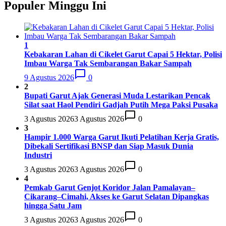
Populer Minggu Ini
PSBS Biak
18
34
4
6
24
18
1
Kebakaran Lahan di Cikelet Garut Capai 5 Hektar, Polisi
Imbau Warga Tak Sembarangan Bakar Sampah
9 Agustus 2026
0
2
Bupati Garut Ajak Generasi Muda Lestarikan Pencak
Silat saat Haol Pendiri Gadjah Putih Mega Paksi Pusaka
3 Agustus 2026
3 Agustus 2026
0
3
Hampir 1.000 Warga Garut Ikuti Pelatihan Kerja Gratis,
Dibekali Sertifikasi BNSP dan Siap Masuk Dunia
Industri
3 Agustus 2026
3 Agustus 2026
0
4
Pemkab Garut Genjot Koridor Jalan Pamalayan–
Cikarang–Cimahi, Akses ke Garut Selatan Dipangkas
hingga Satu Jam
3 Agustus 2026
3 Agustus 2026
0