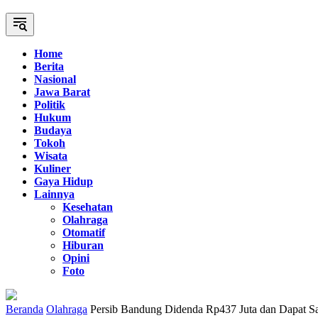
Home
Berita
Nasional
Jawa Barat
Politik
Hukum
Budaya
Tokoh
Wisata
Kuliner
Gaya Hidup
Lainnya
Kesehatan
Olahraga
Otomatif
Hiburan
Opini
Foto
Beranda
Olahraga
Persib Bandung Didenda Rp437 Juta dan Dapat 