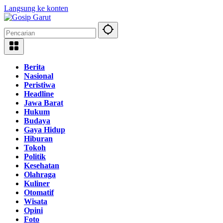
Langsung ke konten
Berita
Nasional
Peristiwa
Headline
Jawa Barat
Hukum
Budaya
Gaya Hidup
Hiburan
Tokoh
Politik
Kesehatan
Olahraga
Kuliner
Otomatif
Wisata
Opini
Foto