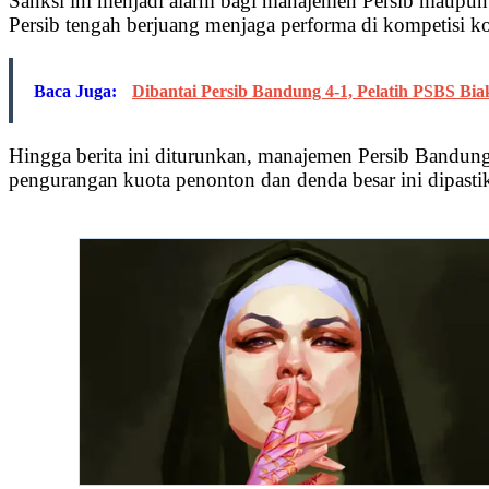
Sanksi ini menjadi alarm bagi manajemen Persib maupu
Persib tengah berjuang menjaga performa di kompetisi ko
Baca Juga:
Dibantai Persib Bandung 4-1, Pelatih PSBS Bia
Hingga berita ini diturunkan, manajemen Persib Bandun
pengurangan kuota penonton dan denda besar ini dipastik