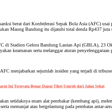
anksi berat dari Konfederasi Sepak Bola Asia (AFC) usa
n Maung Bandung itu dijatuhi total denda Rp437 juta s
or FC di Stadion Gelora Bandung Lautan Api (GBLA), 23 
yakan keamanan serta melanggar aturan penyelenggaraan 
, AFC menjabarkan sejumlah insiden yang terjadi di tribu
ut Ini Ternyata Benar Dapat Tiket Umroh dari Jalan Sehat
an setidaknya enam alat pembakar (kembang api), melempar
 serta memanjat atau bergelantung pada pembatas antar-area