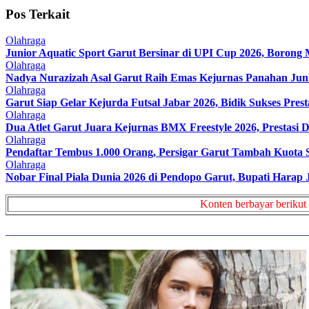
Pos Terkait
Olahraga
Junior Aquatic Sport Garut Bersinar di UPI Cup 2026, Borong
Olahraga
Nadya Nurazizah Asal Garut Raih Emas Kejurnas Panahan Ju
Olahraga
Garut Siap Gelar Kejurda Futsal Jabar 2026, Bidik Sukses Pres
Olahraga
Dua Atlet Garut Juara Kejurnas BMX Freestyle 2026, Prestasi Di
Olahraga
Pendaftar Tembus 1.000 Orang, Persigar Garut Tambah Kuota Se
Olahraga
Nobar Final Piala Dunia 2026 di Pendopo Garut, Bupati Hara
Konten berbayar berikut 