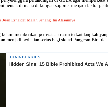
n penyelenggara pertandingan di GBLA agar memperketat 
ntinental, di mana dukungan suporter menjadi faktor penti
k Juan Esnaider Malah Senang, Ini Alasannya
g belum memberikan pernyataan resmi terkait langkah yan
an menjadi perhatian serius bagi skuad Pangeran Biru dal