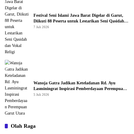
Festival Seni Islami Jawa Barat Digelar di Garut,
Diikuti 88 Peserta untuk Lestarikan Seni Qasidah
dan Vokal Religi
7 Juli 2026
Wanoja Gatra Jadikan Keteladanan Rd. Ayu
Lasminingrat Inspirasi Pemberdayaan Perempuan
Garut Utara
5 Juli 2026
Olah Raga