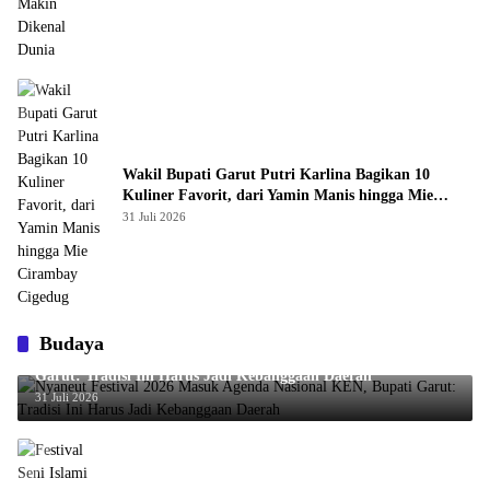
Wakil Bupati Garut Putri Karlina Bagikan 10
Kuliner Favorit, dari Yamin Manis hingga Mie
Cirambay Cigedug
31 Juli 2026
Budaya
Nyaneut Festival 2026 Masuk Agenda Nasional KEN, Bupati
Garut: Tradisi Ini Harus Jadi Kebanggaan Daerah
31 Juli 2026