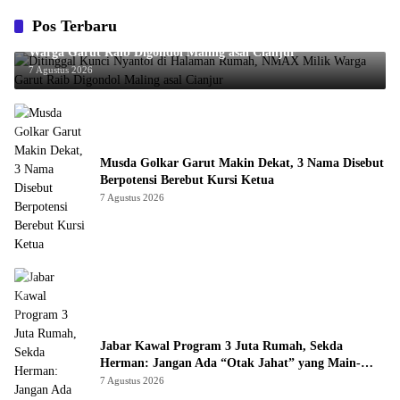
Pos Terbaru
Ditinggal Kunci Nyantol di Halaman Rumah, NMAX Milik
Warga Garut Raib Digondol Maling asal Cianjur
7 Agustus 2026
Musda Golkar Garut Makin Dekat, 3 Nama Disebut
Berpotensi Berebut Kursi Ketua
7 Agustus 2026
Jabar Kawal Program 3 Juta Rumah, Sekda
Herman: Jangan Ada “Otak Jahat” yang Main-
main
7 Agustus 2026