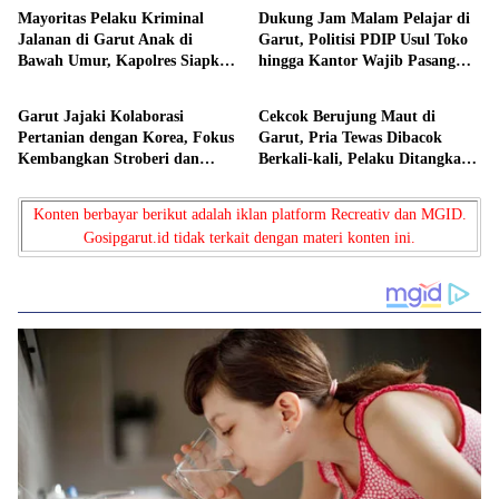
Mayoritas Pelaku Kriminal
Dukung Jam Malam Pelajar di
Jalanan di Garut Anak di
Garut, Politisi PDIP Usul Toko
Bawah Umur, Kapolres Siapkan
hingga Kantor Wajib Pasang
Berita
Berita
Jam Malam dan “Police Go to
CCTV
School”
Garut Jajaki Kolaborasi
Cekcok Berujung Maut di
Pertanian dengan Korea, Fokus
Garut, Pria Tewas Dibacok
Kembangkan Stroberi dan
Berkali-kali, Pelaku Ditangkap
Bawang Putih Unggulan
Saat Bersembunyi
Konten berbayar berikut adalah iklan platform Recreativ dan MGID.
Gosipgarut.id tidak terkait dengan materi konten ini.