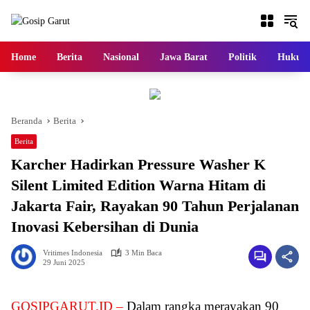
Langsung
ke
konten
Home
Berita
Nasional
Jawa Barat
Politik
Hukum
Beranda
Berita
Berita
Karcher Hadirkan Pressure Washer K
Silent Limited Edition Warna Hitam di
Jakarta Fair, Rayakan 90 Tahun Perjalanan
Inovasi Kebersihan di Dunia
Vritimes Indonesia
3 Min Baca
29 Juni 2025
GOSIPGARUT.ID –
Dalam rangka merayakan 90