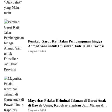
Pemkab Garut Kaji Jalan Pembangunan hingga
Ahmad Yani untuk Diusulkan Jadi Jalan Provinsi
7 Agustus 2026
Mayoritas Pelaku Kriminal Jalanan di Garut Anak
di Bawah Umur, Kapolres Siapkan Jam Malam dan
“Police Go to School”
7 Agustus 2026