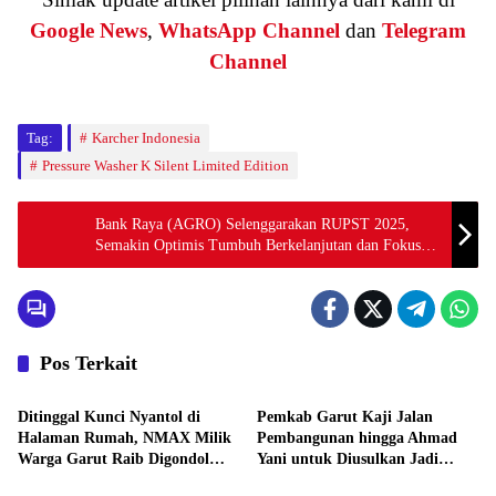
Google News
,
WhatsApp Channel
dan
Telegram
Channel
Tag:
Karcher Indonesia
Pressure Washer K Silent Limited Edition
Bank Raya (AGRO) Selenggarakan RUPST 2025,
Semakin Optimis Tumbuh Berkelanjutan dan Fokus
Akselerasi Pertumbuhan Bisnis Digital
Pos Terkait
Berita
Berita
Ditinggal Kunci Nyantol di
Pemkab Garut Kaji Jalan
Halaman Rumah, NMAX Milik
Pembangunan hingga Ahmad
Warga Garut Raib Digondol
Yani untuk Diusulkan Jadi
Berita
Berita
Maling asal Cianjur
Jalan Provinsi