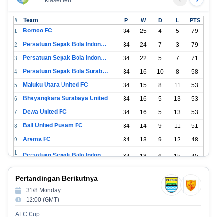
Klasemen
#
Team
P
W
D
L
PTS
Borneo FC
1
34
25
4
5
79
Persatuan Sepak Bola Indonesia Bandung
2
34
24
7
3
79
Persatuan Sepak Bola Indonesia Jakarta
3
34
22
5
7
71
Persatuan Sepak Bola Surabaya
4
34
16
10
8
58
Maluku Utara United FC
5
34
15
8
11
53
Bhayangkara Surabaya United
6
34
16
5
13
53
Dewa United FC
7
34
16
5
13
53
Bali United Pusam FC
8
34
14
9
11
51
Arema FC
9
34
13
9
12
48
1
Persatuan Sepak Bola Indonesia Tangerang
34
13
6
15
45
0
1
PSIM Yogyakarta
34
11
12
11
45
Pertandingan Berikutnya
1
1
31/8 Monday
Persatuan Sepakbola Indonesia Kediri
34
11
6
17
39
2
12:00 (GMT)
1
Perserikatan Sepak Bola Indonesia Jepara
34
9
9
16
36
AFC Cup
3