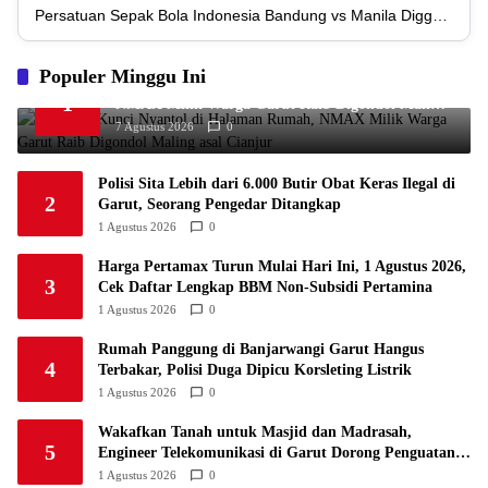
Persatuan Sepak Bola Indonesia Bandung vs Manila Digger FC
1
Madura United FC
34
9
8
17
35
4
1
Populer Minggu Ini
Persatuan Sepakbola Makassar
34
8
10
16
34
5
Ditinggal Kunci Nyantol di Halaman Rumah,
1
NMAX Milik Warga Garut Raib Digondol Maling
1
Persis Solo
34
8
10
16
34
asal Cianjur
6
7 Agustus 2026
0
1
Semen Padang FC
34
5
5
24
20
7
Polisi Sita Lebih dari 6.000 Butir Obat Keras Ilegal di
1
2
Persatuan Sepak Bola Biak Sekitarnya
34
4
6
24
18
Garut, Seorang Pengedar Ditangkap
8
1 Agustus 2026
0
Harga Pertamax Turun Mulai Hari Ini, 1 Agustus 2026,
3
Cek Daftar Lengkap BBM Non-Subsidi Pertamina
1 Agustus 2026
0
Rumah Panggung di Banjarwangi Garut Hangus
4
Terbakar, Polisi Duga Dipicu Korsleting Listrik
1 Agustus 2026
0
Wakafkan Tanah untuk Masjid dan Madrasah,
5
Engineer Telekomunikasi di Garut Dorong Penguatan
Pendidikan Keagamaan
1 Agustus 2026
0