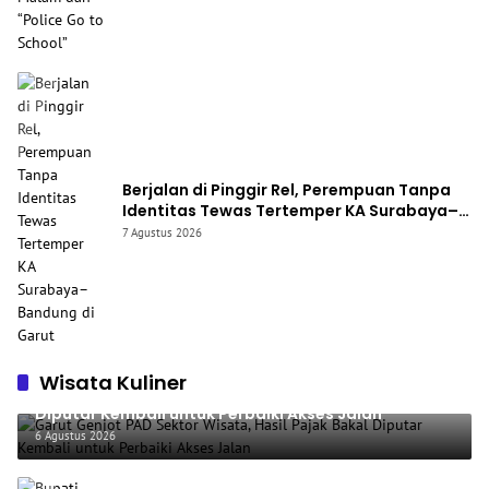
Berjalan di Pinggir Rel, Perempuan Tanpa
Identitas Tewas Tertemper KA Surabaya–
Bandung di Garut
7 Agustus 2026
Wisata Kuliner
Garut Genjot PAD Sektor Wisata, Hasil Pajak Bakal
Diputar Kembali untuk Perbaiki Akses Jalan
6 Agustus 2026