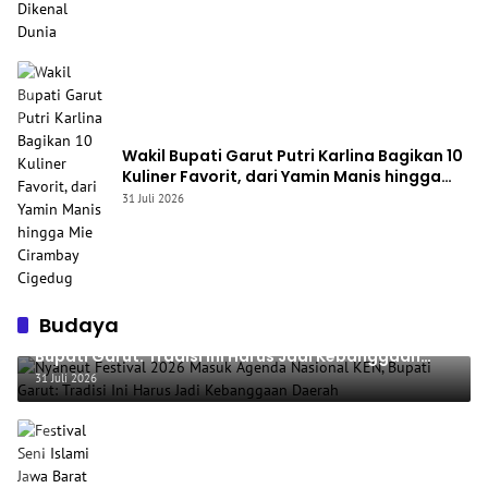
Wakil Bupati Garut Putri Karlina Bagikan 10
Kuliner Favorit, dari Yamin Manis hingga
Mie Cirambay Cigedug
31 Juli 2026
Budaya
Nyaneut Festival 2026 Masuk Agenda Nasional KEN,
Bupati Garut: Tradisi Ini Harus Jadi Kebanggaan
Daerah
31 Juli 2026