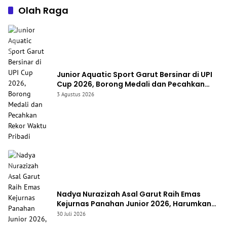
Olah Raga
Junior Aquatic Sport Garut Bersinar di UPI
Cup 2026, Borong Medali dan Pecahkan
Rekor Waktu Pribadi
3 Agustus 2026
Nadya Nurazizah Asal Garut Raih Emas
Kejurnas Panahan Junior 2026, Harumkan
Nama Jawa Barat
30 Juli 2026