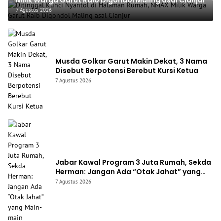
Milik Warga Garut Raib Digondol Maling asal Cianjur
7 Agustus 2026
Musda Golkar Garut Makin Dekat, 3 Nama
Disebut Berpotensi Berebut Kursi Ketua
7 Agustus 2026
Jabar Kawal Program 3 Juta Rumah, Sekda
Herman: Jangan Ada “Otak Jahat” yang
Main-main
7 Agustus 2026