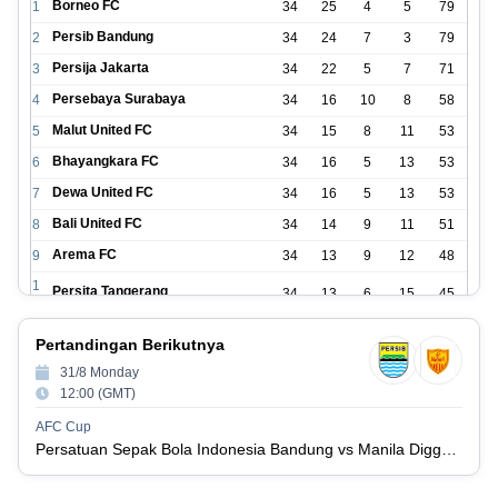
Borneo FC
1
34
25
4
5
79
Persib Bandung
2
34
24
7
3
79
Persija Jakarta
3
34
22
5
7
71
Persebaya Surabaya
4
34
16
10
8
58
Malut United FC
5
34
15
8
11
53
Bhayangkara FC
6
34
16
5
13
53
Dewa United FC
7
34
16
5
13
53
Bali United FC
8
34
14
9
11
51
Arema FC
9
34
13
9
12
48
1
Persita Tangerang
34
13
6
15
45
0
1
PSIM Yogyakarta
34
11
12
11
45
Pertandingan Berikutnya
1
1
31/8 Monday
Persik Kediri
34
11
6
17
39
2
12:00 (GMT)
1
Persijap Jepara
34
9
9
16
36
AFC Cup
3
Persatuan Sepak Bola Indonesia Bandung vs Manila Digger FC
1
Madura United FC
34
9
8
17
35
4