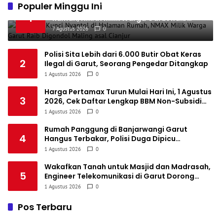
1
Populer Minggu Ini
PSM Makassar
34
8
10
16
34
Ditinggal Kunci Nyantol di Halaman
5
1
Rumah, NMAX Milik Warga Garut Raib
1
Persis Solo
34
8
10
16
34
Digondol Maling asal Cianjur
6
7 Agustus 2026
0
1
Semen Padang FC
34
5
5
24
20
7
Polisi Sita Lebih dari 6.000 Butir Obat Keras
1
2
PSBS Biak
Ilegal di Garut, Seorang Pengedar Ditangkap
34
4
6
24
18
8
1 Agustus 2026
0
Harga Pertamax Turun Mulai Hari Ini, 1 Agustus
3
2026, Cek Daftar Lengkap BBM Non-Subsidi
Pertamina
1 Agustus 2026
0
Rumah Panggung di Banjarwangi Garut
4
Hangus Terbakar, Polisi Duga Dipicu
Korsleting Listrik
1 Agustus 2026
0
Wakafkan Tanah untuk Masjid dan Madrasah,
5
Engineer Telekomunikasi di Garut Dorong
Penguatan Pendidikan Keagamaan
1 Agustus 2026
0
Pos Terbaru
Ditinggal Kunci Nyantol di Halaman Rumah, NMAX