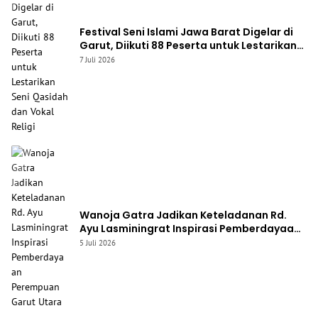
Festival Seni Islami Jawa Barat Digelar di
Garut, Diikuti 88 Peserta untuk Lestarikan
Seni Qasidah dan Vokal Religi
7 Juli 2026
Wanoja Gatra Jadikan Keteladanan Rd.
Ayu Lasminingrat Inspirasi Pemberdayaan
Perempuan Garut Utara
5 Juli 2026