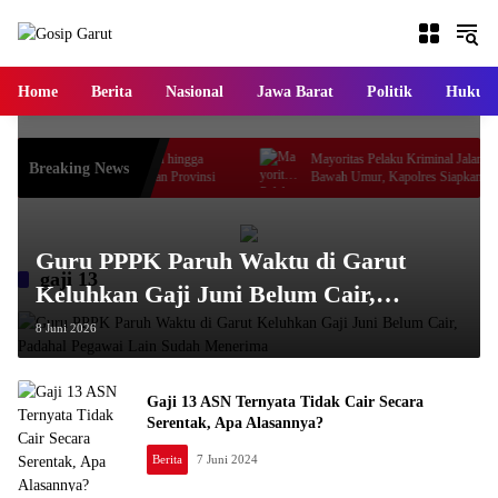
Langsung
ke
konten
Home
Berita
Nasional
Jawa Barat
Politik
Hukum
Jalan Pembangunan hingga
Mayoritas Pelaku Kriminal Jalanan di Garut An
Breaking News
usulkan Jadi Jalan Provinsi
Bawah Umur, Kapolres Siapkan Jam Malam da
“Police Go to School”
Guru PPPK Paruh Waktu di Garut
gaji 13
Keluhkan Gaji Juni Belum Cair,
Padahal Pegawai Lain Sudah Menerima
8 Juni 2026
Gaji 13 ASN Ternyata Tidak Cair Secara
Serentak, Apa Alasannya?
Berita
7 Juni 2024