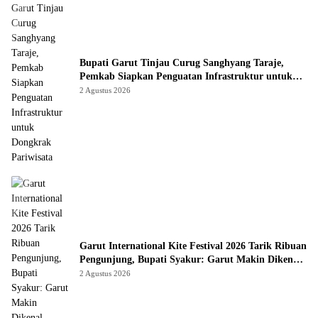
Bupati Garut Tinjau Curug Sanghyang Taraje,
Pemkab Siapkan Penguatan Infrastruktur untuk
Dongkrak Pariwisata
2 Agustus 2026
Garut International Kite Festival 2026 Tarik Ribuan
Pengunjung, Bupati Syakur: Garut Makin Dikenal
Dunia
2 Agustus 2026