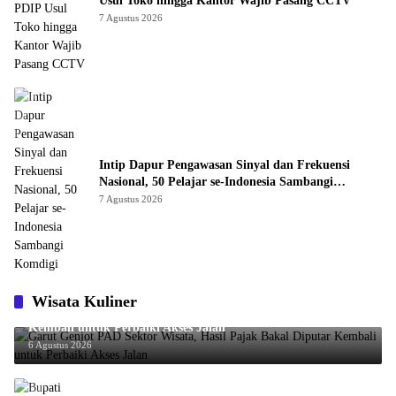
Usul Toko hingga Kantor Wajib Pasang CCTV
7 Agustus 2026
Intip Dapur Pengawasan Sinyal dan Frekuensi
Nasional, 50 Pelajar se-Indonesia Sambangi
Komdigi
7 Agustus 2026
Wisata Kuliner
Garut Genjot PAD Sektor Wisata, Hasil Pajak Bakal Diputar
Kembali untuk Perbaiki Akses Jalan
6 Agustus 2026