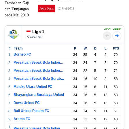
Jawa Barat
12 Mei 2019
LIHAT LEBIH
Liga 1
Klasemen
#
Team
P
W
D
L
PTS
Borneo FC
1
34
25
4
5
79
Persatuan Sepak Bola Indonesia Bandung
2
34
24
7
3
79
Persatuan Sepak Bola Indonesia Jakarta
3
34
22
5
7
71
Persatuan Sepak Bola Surabaya
4
34
16
10
8
58
Maluku Utara United FC
5
34
15
8
11
53
Bhayangkara Surabaya United
6
34
16
5
13
53
Dewa United FC
7
34
16
5
13
53
Bali United Pusam FC
8
34
14
9
11
51
Arema FC
9
34
13
9
12
48
1
Persatuan Sepak Bola Indonesia Tangerang