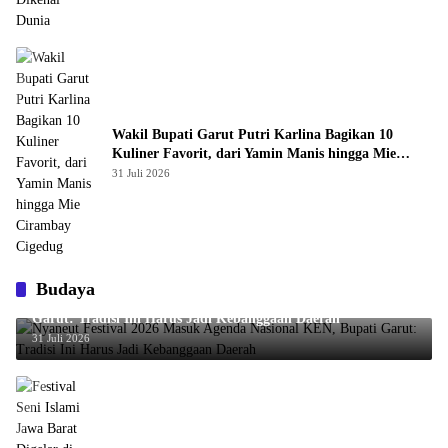
Wakil Bupati Garut Putri Karlina Bagikan 10
Kuliner Favorit, dari Yamin Manis hingga Mie
Cirambay Cigedug
31 Juli 2026
Budaya
Nyaneut Festival 2026 Masuk Agenda Nasional KEN, Bupati
Garut: Tradisi Ini Harus Jadi Kebanggaan Daerah
31 Juli 2026