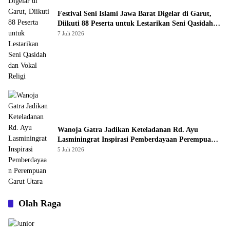
Festival Seni Islami Jawa Barat Digelar di Garut,
Diikuti 88 Peserta untuk Lestarikan Seni Qasidah
dan Vokal Religi
7 Juli 2026
Wanoja Gatra Jadikan Keteladanan Rd. Ayu
Lasminingrat Inspirasi Pemberdayaan Perempuan
Garut Utara
5 Juli 2026
Olah Raga