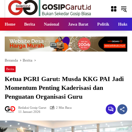
Langsung
ke
konten
Home
Berita
Nasional
Jawa Barat
Politik
Hukum
Beranda
Berita
Berita
Ketua PGRI Garut: Musda KKG PAI Jadi
Momentum Penting Kaderisasi dan
Penguatan Organisasi Guru
Redaksi Gosip Garut
2 Min Baca
11 Januari 2026