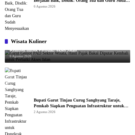
Berjalan Baik, Disdik: Orang Tua dan Guru Sudah
Menyesuaikan
6 Agustus 2026
Wisata Kuliner
Garut Genjot PAD Sektor Wisata, Hasil Pajak Bakal Diputar
Kembali untuk Perbaiki Akses Jalan
6 Agustus 2026
Bupati Garut Tinjau Curug Sanghyang Taraje,
Pemkab Siapkan Penguatan Infrastruktur untuk
Dongkrak Pariwisata
2 Agustus 2026