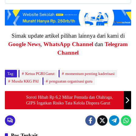
Simak update artikel pilihan lainnya dari kami di
Google News
,
WhatsApp Channel
dan
Telegram
Channel
Tag:
Ketua PGRI Garut
momentum penting kaderisasi
Musda KKG PAI
penguatan organisasi guru
Soroti Hibah Rp 6,2 Miliar Pemuda dan Olahraga,
GIPS Ingatkan Risiko Tata Kelola Dispora Garut
Pos Terkait