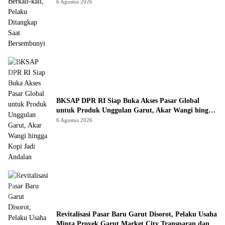
Bersembunyi
6 Agustus 2026
BKSAP DPR RI Siap Buka Akses Pasar Global
untuk Produk Unggulan Garut, Akar Wangi hingga
Kopi Jadi Andalan
6 Agustus 2026
Revitalisasi Pasar Baru Garut Disorot, Pelaku Usaha
Minta Proyek Garut Market City Transparan dan