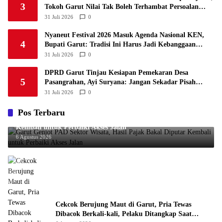
3
Tokoh Garut Nilai Tak Boleh Terhambat Persoalan
Keuangan Lama
31 Juli 2026
0
Nyaneut Festival 2026 Masuk Agenda Nasional KEN,
4
Bupati Garut: Tradisi Ini Harus Jadi Kebanggaan
Daerah
31 Juli 2026
0
DPRD Garut Tinjau Kesiapan Pemekaran Desa
5
Pasangrahan, Ayi Suryana: Jangan Sekadar Pisah
Wilayah
31 Juli 2026
0
Pos Terbaru
Garut Genjot PAD Sektor Wisata, Hasil Pajak Bakal Diputar
Kembali untuk Perbaiki Akses Jalan
6 Agustus 2026
Cekcok Berujung Maut di Garut, Pria Tewas
Dibacok Berkali-kali, Pelaku Ditangkap Saat