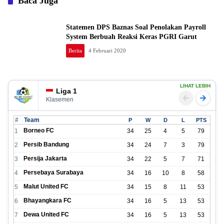
Baca Juga
Statemen DPS Baznas Soal Penolakan Payroll
System Berbuah Reaksi Keras PGRI Garut
Berita
4 Februari 2020
LIHAT LEBIH
Liga 1
Klasemen
#
Team
P
W
D
L
PTS
Borneo FC
1
34
25
4
5
79
Persib Bandung
2
34
24
7
3
79
Persija Jakarta
3
34
22
5
7
71
Persebaya Surabaya
4
34
16
10
8
58
Malut United FC
5
34
15
8
11
53
Bhayangkara FC
6
34
16
5
13
53
Dewa United FC
7
34
16
5
13
53