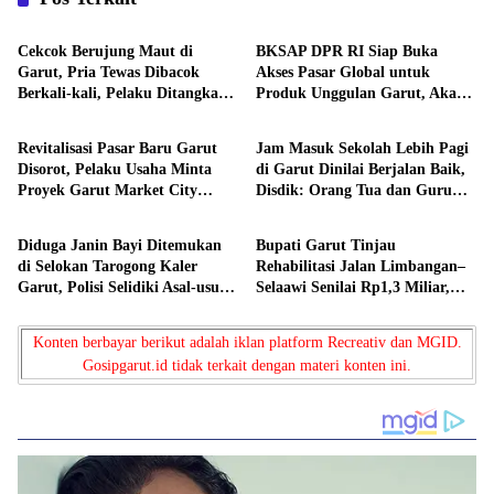
Berita
Berita
Cekcok Berujung Maut di
BKSAP DPR RI Siap Buka
Garut, Pria Tewas Dibacok
Akses Pasar Global untuk
Berkali-kali, Pelaku Ditangkap
Produk Unggulan Garut, Akar
Berita
Berita
Saat Bersembunyi
Wangi hingga Kopi Jadi
Andalan
Revitalisasi Pasar Baru Garut
Jam Masuk Sekolah Lebih Pagi
Disorot, Pelaku Usaha Minta
di Garut Dinilai Berjalan Baik,
Proyek Garut Market City
Disdik: Orang Tua dan Guru
Berita
Berita
Transparan dan Terbuka
Sudah Menyesuaikan
Diduga Janin Bayi Ditemukan
Bupati Garut Tinjau
di Selokan Tarogong Kaler
Rehabilitasi Jalan Limbangan–
Garut, Polisi Selidiki Asal-usul
Selaawi Senilai Rp1,3 Miliar,
Temuan
Perkuat Akses ke Sumedang
Konten berbayar berikut adalah iklan platform Recreativ dan MGID.
Gosipgarut.id tidak terkait dengan materi konten ini.