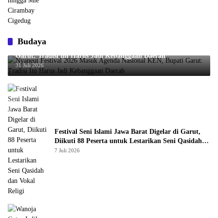
Budaya
Nyaneut Festival 2026 Masuk Agenda Nasional KEN, Bupati
Garut: Tradisi Ini Harus Jadi Kebanggaan Daerah
31 Juli 2026
Festival Seni Islami Jawa Barat Digelar di Garut,
Diikuti 88 Peserta untuk Lestarikan Seni Qasidah
dan Vokal Religi
7 Juli 2026