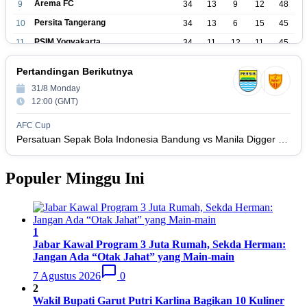
Arema FC
9
34
13
9
12
48
Persita Tangerang
10
34
13
6
15
45
PSIM Yogyakarta
11
34
11
12
11
45
Persik Kediri
12
34
11
6
17
39
Pertandingan Berikutnya
Persijap Jepara
13
34
9
9
16
36
31/8 Monday
Madura United FC
14
34
9
8
17
35
12:00 (GMT)
PSM Makassar
15
34
8
10
16
34
AFC Cup
Persis Solo
16
34
8
10
16
Persatuan Sepak Bola Indonesia Bandung vs Manila Digger FC
34
Semen Padang FC
17
34
5
5
24
20
Populer Minggu Ini
PSBS Biak
18
34
4
6
24
18
1
Jabar Kawal Program 3 Juta Rumah, Sekda Herman:
Jangan Ada “Otak Jahat” yang Main-main
7 Agustus 2026
0
2
Wakil Bupati Garut Putri Karlina Bagikan 10 Kuliner