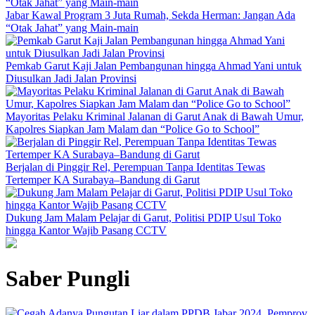
Jabar Kawal Program 3 Juta Rumah, Sekda Herman: Jangan Ada
“Otak Jahat” yang Main-main
Pemkab Garut Kaji Jalan Pembangunan hingga Ahmad Yani untuk
Diusulkan Jadi Jalan Provinsi
Mayoritas Pelaku Kriminal Jalanan di Garut Anak di Bawah Umur,
Kapolres Siapkan Jam Malam dan “Police Go to School”
Berjalan di Pinggir Rel, Perempuan Tanpa Identitas Tewas
Tertemper KA Surabaya–Bandung di Garut
Dukung Jam Malam Pelajar di Garut, Politisi PDIP Usul Toko
hingga Kantor Wajib Pasang CCTV
Saber Pungli