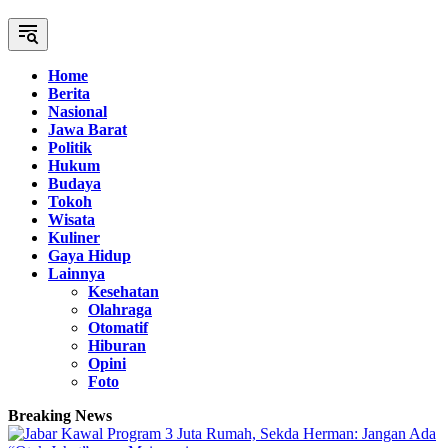
Home
Berita
Nasional
Jawa Barat
Politik
Hukum
Budaya
Tokoh
Wisata
Kuliner
Gaya Hidup
Lainnya
Kesehatan
Olahraga
Otomatif
Hiburan
Opini
Foto
Breaking News