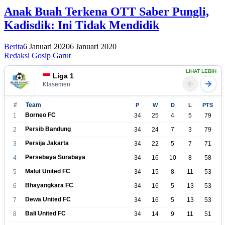
Anak Buah Terkena OTT Saber Pungli,
Kadisdik: Ini Tidak Mendidik
Berita
6 Januari 2020
6 Januari 2020
Redaksi Gosip Garut
LIHAT LEBIH
Liga 1
Klasemen
#
Team
P
W
D
L
PTS
Borneo FC
1
34
25
4
5
79
Persib Bandung
2
34
24
7
3
79
Persija Jakarta
3
34
22
5
7
71
Persebaya Surabaya
4
34
16
10
8
58
Malut United FC
5
34
15
8
11
53
Bhayangkara FC
6
34
16
5
13
53
Dewa United FC
7
34
16
5
13
53
Bali United FC
8
34
14
9
11
51