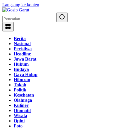
Langsung ke konten
Berita
Nasional
Peristiwa
Headline
Jawa Barat
Hukum
Budaya
Gaya Hidup
Hiburan
Tokoh
Politik
Kesehatan
Olahraga
Kuliner
Otomatif
Wisata
Opini
Foto