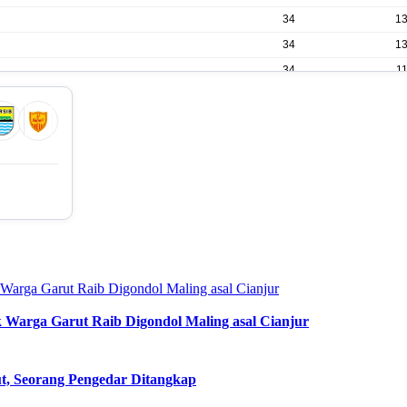
34
1
34
1
34
1
34
1
34
9
34
9
34
8
34
8
34
5
34
4
 Warga Garut Raib Digondol Maling asal Cianjur
arut, Seorang Pengedar Ditangkap