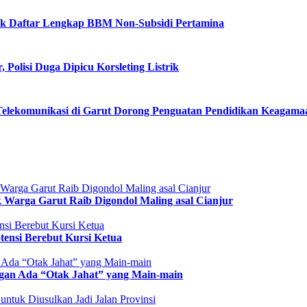
Cek Daftar Lengkap BBM Non-Subsidi Pertamina
olisi Duga Dipicu Korsleting Listrik
Telekomunikasi di Garut Dorong Penguatan Pendidikan Keagama
 Warga Garut Raib Digondol Maling asal Cianjur
ensi Berebut Kursi Ketua
gan Ada “Otak Jahat” yang Main-main