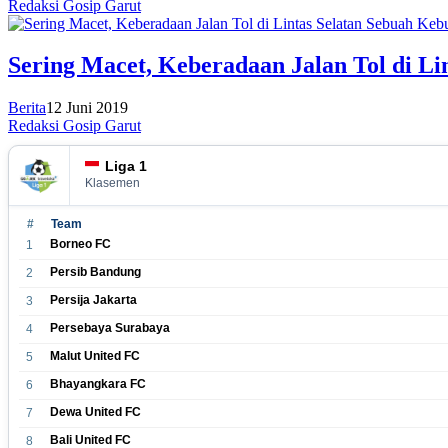
Redaksi Gosip Garut
Sering Macet, Keberadaan Jalan Tol di Li
Berita
12 Juni 2019
Redaksi Gosip Garut
Liga 1
Klasemen
#
Team
Borneo FC
1
Persib Bandung
2
Persija Jakarta
3
Persebaya Surabaya
4
Malut United FC
5
Bhayangkara FC
6
Dewa United FC
7
Bali United FC
8