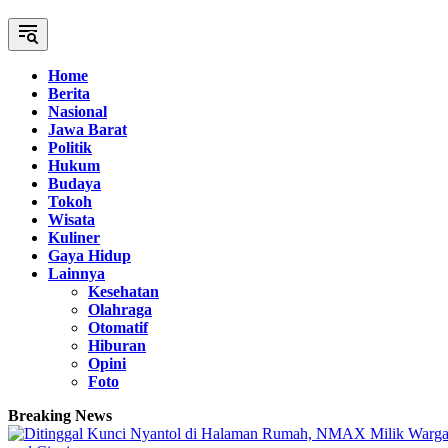
Home
Berita
Nasional
Jawa Barat
Politik
Hukum
Budaya
Tokoh
Wisata
Kuliner
Gaya Hidup
Lainnya
Kesehatan
Olahraga
Otomatif
Hiburan
Opini
Foto
Breaking News