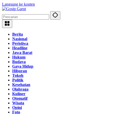
Langsung ke konten
Berita
Nasional
Peristiwa
Headline
Jawa Barat
Hukum
Budaya
Gaya Hidup
Hiburan
Tokoh
Politik
Kesehatan
Olahraga
Kuliner
Otomatif
Wisata
Opini
Foto