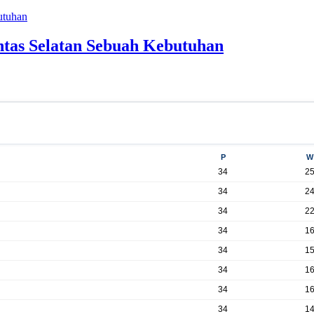
ntas Selatan Sebuah Kebutuhan
P
W
34
2
34
2
34
2
34
1
34
1
34
1
34
1
34
1