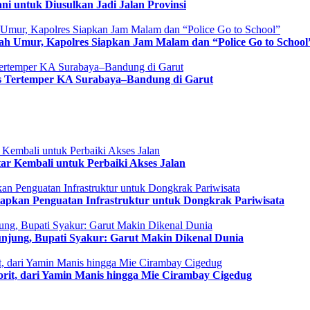
 untuk Diusulkan Jadi Jalan Provinsi
wah Umur, Kapolres Siapkan Jam Malam dan “Police Go to School
was Tertemper KA Surabaya–Bandung di Garut
ar Kembali untuk Perbaiki Akses Jalan
apkan Penguatan Infrastruktur untuk Dongkrak Pariwisata
gunjung, Bupati Syakur: Garut Makin Dikenal Dunia
vorit, dari Yamin Manis hingga Mie Cirambay Cigedug