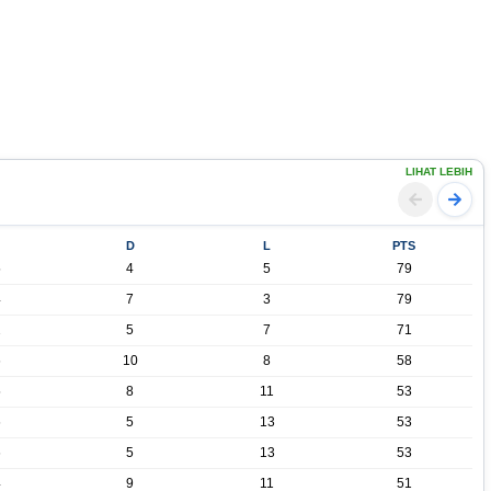
LIHAT LEBIH
D
L
PTS
5
4
5
79
4
7
3
79
2
5
7
71
6
10
8
58
5
8
11
53
6
5
13
53
6
5
13
53
4
9
11
51