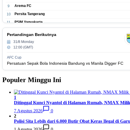
Arema FC
9
Persita Tangerang
10
PSIM Yogyakarta
11
Persik Kediri
12
Pertandingan Berikutnya
Persijap Jepara
13
31/8 Monday
Madura United FC
14
12:00 (GMT)
PSM Makassar
15
AFC Cup
Persis Solo
16
Persatuan Sepak Bola Indonesia Bandung vs Manila Digger FC
Semen Padang FC
17
Populer Minggu Ini
PSBS Biak
18
1
Ditinggal Kunci Nyantol di Halaman Rumah, NMAX Milik
7 Agustus 2026
0
2
Polisi Sita Lebih dari 6.000 Butir Obat Keras Ilegal di G
1 Agustus 2026
0