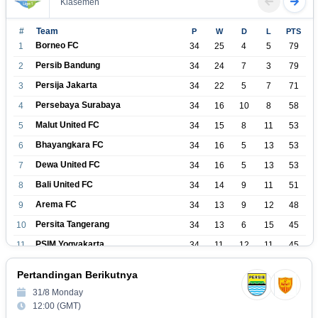
Klasemen
#
Team
P
W
D
L
PTS
Borneo FC
1
34
25
4
5
79
Persib Bandung
2
34
24
7
3
79
Persija Jakarta
3
34
22
5
7
71
Persebaya Surabaya
4
34
16
10
8
58
Malut United FC
5
34
15
8
11
53
Bhayangkara FC
6
34
16
5
13
53
Dewa United FC
7
34
16
5
13
53
Bali United FC
8
34
14
9
11
51
Arema FC
9
34
13
9
12
48
Persita Tangerang
10
34
13
6
15
45
PSIM Yogyakarta
11
34
11
12
11
45
Persik Kediri
12
34
11
6
17
39
Pertandingan Berikutnya
Persijap Jepara
13
34
9
9
16
36
31/8 Monday
Madura United FC
14
34
9
8
17
35
12:00 (GMT)