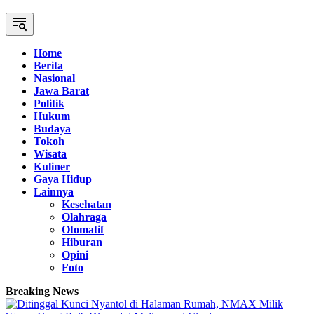
Home
Berita
Nasional
Jawa Barat
Politik
Hukum
Budaya
Tokoh
Wisata
Kuliner
Gaya Hidup
Lainnya
Kesehatan
Olahraga
Otomatif
Hiburan
Opini
Foto
Breaking News