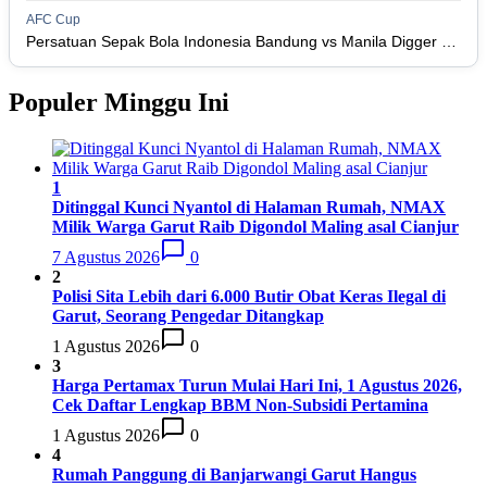
PSM Makassar
15
34
8
10
16
34
AFC Cup
Persis Solo
16
34
8
10
16
Persatuan Sepak Bola Indonesia Bandung vs Manila Digger FC
34
Semen Padang FC
17
34
5
5
24
20
Populer Minggu Ini
PSBS Biak
18
34
4
6
24
18
1
Ditinggal Kunci Nyantol di Halaman Rumah, NMAX
Milik Warga Garut Raib Digondol Maling asal Cianjur
7 Agustus 2026
0
2
Polisi Sita Lebih dari 6.000 Butir Obat Keras Ilegal di
Garut, Seorang Pengedar Ditangkap
1 Agustus 2026
0
3
Harga Pertamax Turun Mulai Hari Ini, 1 Agustus 2026,
Cek Daftar Lengkap BBM Non-Subsidi Pertamina
1 Agustus 2026
0
4
Rumah Panggung di Banjarwangi Garut Hangus