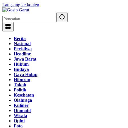
Langsung ke konten
Berita
Nasional
Peristiwa
Headline
Jawa Barat
Hukum
Budaya
Gaya Hidup
Hiburan
Tokoh
Politik
Kesehatan
Olahraga
Kuliner
Otomatif
Wisata
Opini
Foto