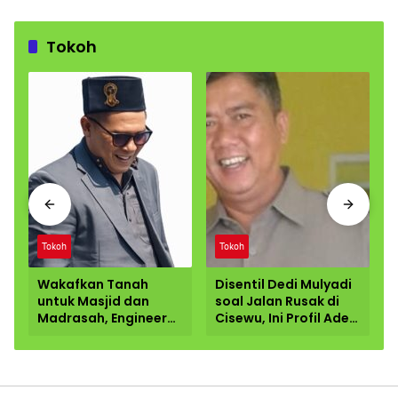
Tokoh
Tokoh
Tokoh
Wakafkan Tanah
Disentil Dedi Mulyadi
untuk Masjid dan
soal Jalan Rusak di
Madrasah, Engineer
Cisewu, Ini Profil Ade
Telekomunikasi di
Ginanjar Anggota
Garut Dorong
DPR RI dari Garut
Penguatan
Pendidikan