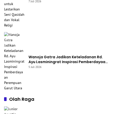
Seni Qasidah dan Vokal Religi
7 Juli 2026
Wanoja Gatra Jadikan Keteladanan Rd.
Ayu Lasminingrat Inspirasi Pemberdayaan
Perempuan Garut Utara
5 Juli 2026
Olah Raga