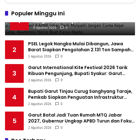
Madura United FC
34
9
8
17
35
4
1
Populer Minggu Ini
Persatuan Sepakbola Makassar
34
8
10
16
34
Buka Muswil KAHMI Jabar, Dedi Mulyadi:
5
1
Jangan Cuma Kejar Gelar, Akademisi
1
Persis Solo
34
8
10
16
34
Harus Buat Karya Nyata
6
8 Agustus 2026
0
1
Semen Padang FC
34
5
5
24
20
7
PSEL Legok Nangka Mulai Dibangun, Jawa
1
2
Barat Siapkan Pengolahan 2.131 Ton Sampah
Persatuan Sepak Bola Biak Sekitarnya
34
4
6
24
18
8
per Hari untuk Jadi Listrik
1 Agustus 2026
0
Garut International Kite Festival 2026 Tarik
3
Ribuan Pengunjung, Bupati Syakur: Garut
Makin Dikenal Dunia
2 Agustus 2026
0
Bupati Garut Tinjau Curug Sanghyang Taraje,
4
Pemkab Siapkan Penguatan Infrastruktur
untuk Dongkrak Pariwisata
2 Agustus 2026
0
Garut Batal Jadi Tuan Rumah MTQ Jabar
5
2027, Gubernur Ungkap APBD Turun dan Fokus
Dialihkan ke Infrastruktur
2 Agustus 2026
0