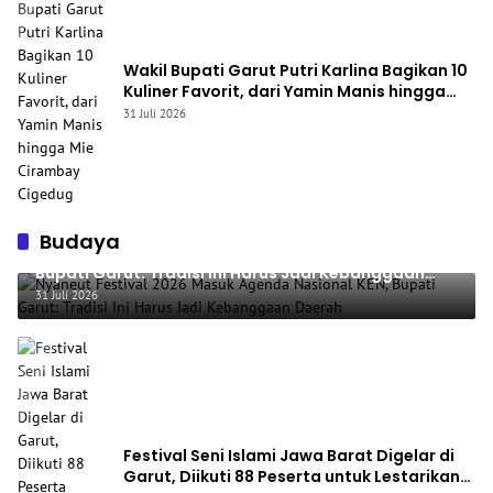
Wakil Bupati Garut Putri Karlina Bagikan 10
Kuliner Favorit, dari Yamin Manis hingga
Mie Cirambay Cigedug
31 Juli 2026
Budaya
Nyaneut Festival 2026 Masuk Agenda Nasional KEN,
Bupati Garut: Tradisi Ini Harus Jadi Kebanggaan
Daerah
31 Juli 2026
Festival Seni Islami Jawa Barat Digelar di
Garut, Diikuti 88 Peserta untuk Lestarikan