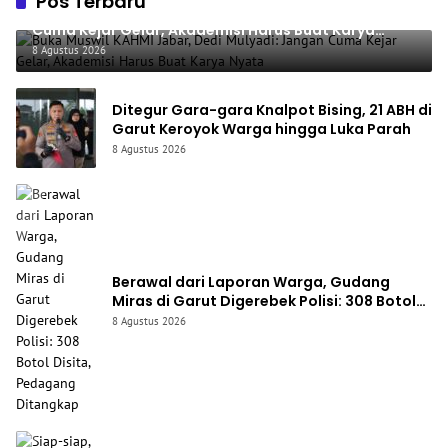
Pos Terbaru
Buka Muswil KAHMI Jabar, Dedi Mulyadi: Jangan
Cuma Kejar Gelar, Akademisi Harus Buat Karya
Nyata
8 Agustus 2026
Ditegur Gara-gara Knalpot Bising, 21 ABH di
Garut Keroyok Warga hingga Luka Parah
8 Agustus 2026
Berawal dari Laporan Warga, Gudang
Miras di Garut Digerebek Polisi: 308 Botol
Disita, Pedagang Ditangkap
8 Agustus 2026