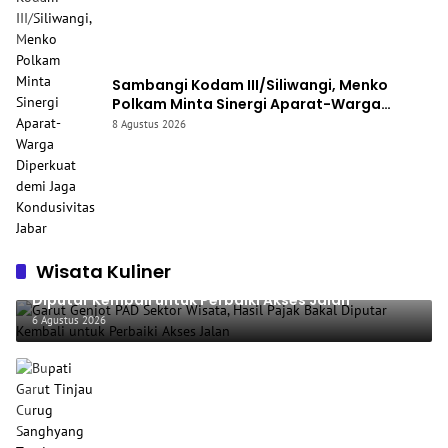
Sambangi Kodam III/Siliwangi, Menko
Polkam Minta Sinergi Aparat-Warga
Diperkuat demi Jaga Kondusivitas Jabar
8 Agustus 2026
Wisata Kuliner
Garut Genjot PAD Sektor Wisata, Hasil Pajak Bakal
Diputar Kembali untuk Perbaiki Akses Jalan
6 Agustus 2026