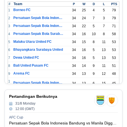
#
Team
P
W
D
L
PTS
Borneo FC
1
34
25
4
5
79
Persatuan Sepak Bola Indonesia Bandung
2
34
24
7
3
79
Persatuan Sepak Bola Indonesia Jakarta
3
34
22
5
7
71
Persatuan Sepak Bola Surabaya
4
34
16
10
8
58
Maluku Utara United FC
5
34
15
8
11
53
Bhayangkara Surabaya United
6
34
16
5
13
53
Dewa United FC
7
34
16
5
13
53
Bali United Pusam FC
8
34
14
9
11
51
Arema FC
9
34
13
9
12
48
1
Persatuan Sepak Bola Indonesia Tangerang
34
13
6
15
45
0
1
PSIM Yogyakarta
34
11
12
11
45
Pertandingan Berikutnya
1
1
31/8 Monday
Persatuan Sepakbola Indonesia Kediri
34
11
6
17
39
2
12:00 (GMT)
1
Perserikatan Sepak Bola Indonesia Jepara
34
9
9
16
36
AFC Cup
3
Persatuan Sepak Bola Indonesia Bandung vs Manila Digger FC
1