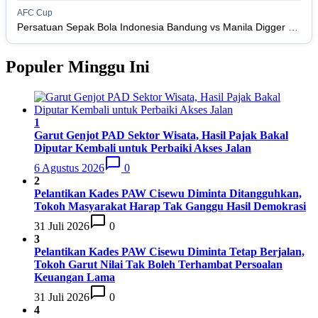
Persatuan Sepakbola Makassar
15
34
8
10
16
34
AFC Cup
Persis Solo
16
34
8
10
16
Persatuan Sepak Bola Indonesia Bandung vs Manila Digger FC
34
Semen Padang FC
17
34
5
5
24
20
Populer Minggu Ini
Persatuan Sepak Bola Biak Sekitarnya
18
34
4
6
24
18
1
Garut Genjot PAD Sektor Wisata, Hasil Pajak Bakal
Diputar Kembali untuk Perbaiki Akses Jalan
6 Agustus 2026
0
2
Pelantikan Kades PAW Cisewu Diminta Ditangguhkan,
Tokoh Masyarakat Harap Tak Ganggu Hasil Demokrasi
31 Juli 2026
0
3
Pelantikan Kades PAW Cisewu Diminta Tetap Berjalan,
Tokoh Garut Nilai Tak Boleh Terhambat Persoalan
Keuangan Lama
31 Juli 2026
0
4