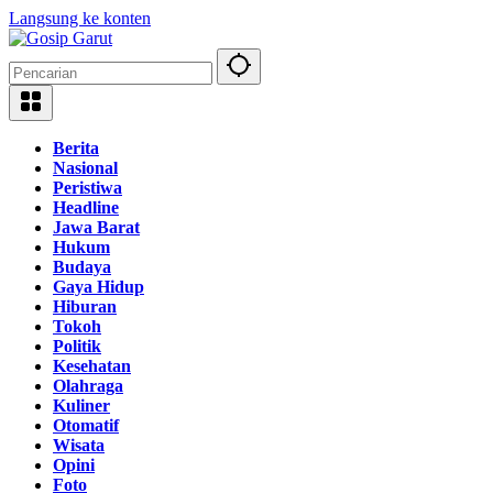
Langsung ke konten
Berita
Nasional
Peristiwa
Headline
Jawa Barat
Hukum
Budaya
Gaya Hidup
Hiburan
Tokoh
Politik
Kesehatan
Olahraga
Kuliner
Otomatif
Wisata
Opini
Foto