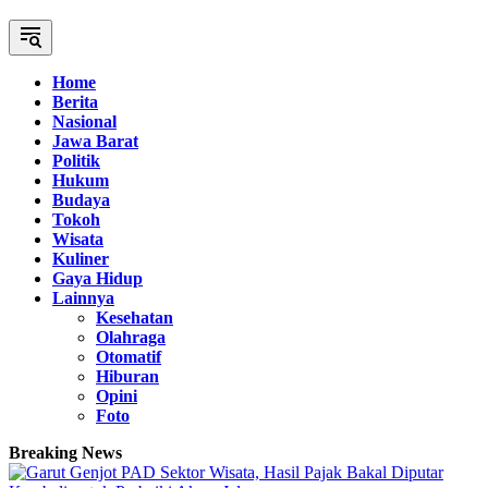
Home
Berita
Nasional
Jawa Barat
Politik
Hukum
Budaya
Tokoh
Wisata
Kuliner
Gaya Hidup
Lainnya
Kesehatan
Olahraga
Otomatif
Hiburan
Opini
Foto
Breaking News